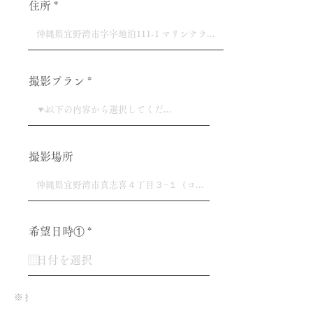
住所
撮影プラン
撮影場所
r
希望日時①
*
e
q
u
i
r
※ 撮影可能な日時は
e
こちら
から確認できます。
d