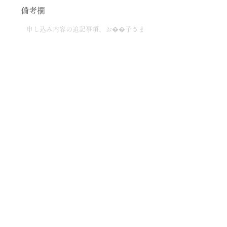
備考欄
「
免責事項
」
を読み了承した上で送信いたします。
送信する